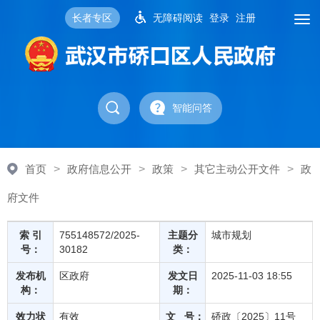
长者专区
无障碍阅读
登录
注册
智能问答
首页
>
政府信息公开
>
政策
>
其它主动公开文件
>
政
府文件
索 引
755148572/2025-
主题分
城市规划
号：
30182
类：
发布机
区政府
发文日
2025-11-03 18:55
构：
期：
效力状
有效
文 号：
硚政〔2025〕11号