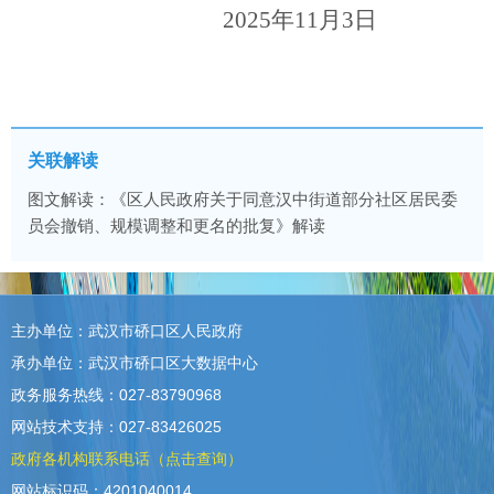
202
5
年
11
月
3
日
关联解读
图文解读：《区人民政府关于同意汉中街道部分社区居民委
员会撤销、规模调整和更名的批复》解读
主办单位：武汉市硚口区人民政府
承办单位：武汉市硚口区大数据中心
政务服务热线：027-83790968
网站技术支持：027-83426025
政府各机构联系电话（点击查询）
网站标识码：4201040014