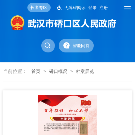
长者专区
无障碍阅读
登录
注册
智能问答
当前位置：
首页
>
硚口概况
>
档案展览