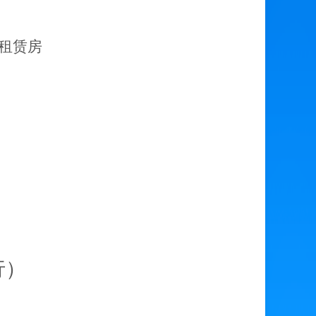
租赁房
行）