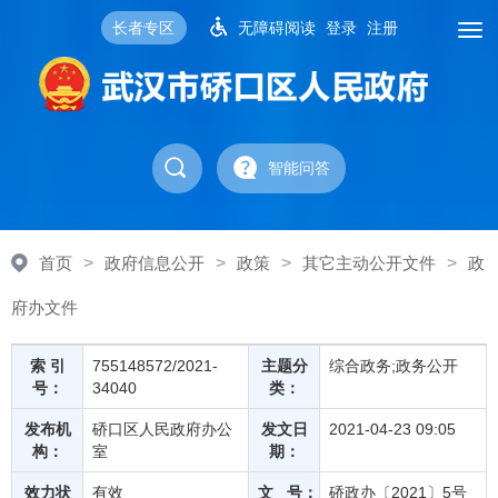
长者专区
无障碍阅读
登录
注册
智能问答
首页
>
政府信息公开
>
政策
>
其它主动公开文件
>
政
府办文件
索 引
755148572/2021-
主题分
综合政务;政务公开
号：
34040
类：
发布机
硚口区人民政府办公
发文日
2021-04-23 09:05
构：
室
期：
效力状
有效
文 号：
硚政办〔2021〕5号