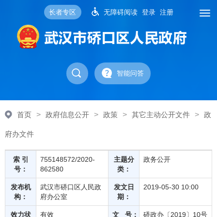
长者专区
无障碍阅读
登录
注册
智能问答
首页
>
政府信息公开
>
政策
>
其它主动公开文件
>
政
府办文件
索 引
755148572/2020-
主题分
政务公开
号：
862580
类：
发布机
武汉市硚口区人民政
发文日
2019-05-30 10:00
构：
府办公室
期：
效力状
有效
文 号：
硚政办〔2019〕10号