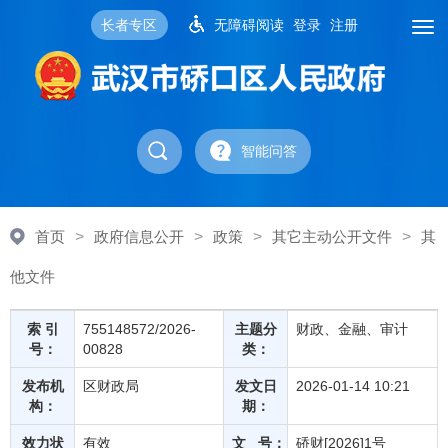
长者专区
无障碍阅读
登录
注册
智能问答
首页
>
政府信息公开
>
政策
>
其它主动公开文件
>
其
他文件
索 引
755148572/2026-
主题分
财政、金融、审计
号：
00828
类：
发布机
区财政局
发文日
2026-01-14 10:21
构：
期：
效力状
有效
文 号：
硚财[2026]1号