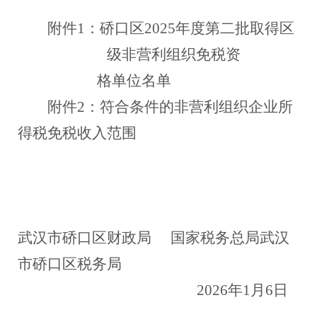
附件
1：硚口区2025年度第
二
批取得区
级非营利组织免税
资
格单位名单
附件
2：符合条件的非营利组织企业所
得税免税收入范围
武汉市硚口区财政局
国家税务总局武汉
市硚口区税务局
202
6
年
1
月
6
日