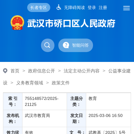
长者专区
无障碍阅读
登录
注册
智能问答
首页
>
政府信息公开
>
法定主动公开内容
>
公益事业建
设
>
义务教育领域
>
政策文件
索 引
755148572/2025-
主题分
教育
号：
21125
类：
发布机
武汉市教育局
发文日
2025-03-06 16:50
构：
期：
效力状
有效
文 号：
武教基〔2025〕5号