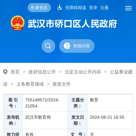
长者专区
无障碍阅读
登录
注册
智能问答
首页
>
政府信息公开
>
法定主动公开内容
>
公益事业建
设
>
义务教育领域
>
政策文件
索 引
755148572/2024-
主题分
教育
号：
21054
类：
发布机
武汉市教育局
发文日
2024-08-21 16:55
构：
期：
效力状
有效
文 号：
无