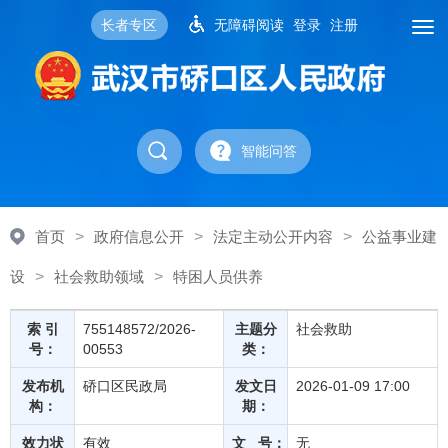
长者专区
无障碍阅读
登录
注册
智能问答
首页
>
政府信息公开
>
法定主动公开内容
>
公益事业建
设
>
社会救助领域
>
特困人员供养
索 引
755148572/2026-
主题分
社会救助
号：
00553
类：
发布机
硚口区民政局
发文日
2026-01-09 17:00
构：
期：
效力状
有效
文 号：
无