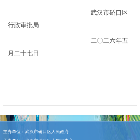
武汉市
硚
口区
行政审批局
二
〇
二
六
年
五
月二十七日
主办单位：武汉市硚口区人民政府