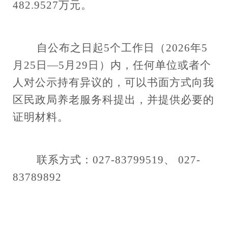
482.9527万元。
自公布之日起
5个工作日（202
6
年
5
月
25
日
—
5
月
29
日）内，任何单位或者个
人对公示持有异议的，可以书面方式向我
区
民政局养老服务科
提出，并提供必要的
证明材料。
联系方式：
027-
83799519、 027-
83789892