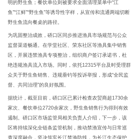
明的野生鱼；餐饮单位则被要求全面清理菜单中“江
鱼”“江鲜”“野生鱼”等诱导性字样，从宣传和流通两端切断
野生鱼流向餐桌的路径。
为巩固整治成效，硚口区同步推进渔具市场规范与公众
监督渠道畅通。在学堂社区、荣东社区等渔具集中销售
区，开展违禁渔具专项整治，组织商户签订承诺书，杜
绝违规渔具流入市场。同时，依托12315平台及时受理群
众关于野生鱼销售、违规垂钓等投诉举报，形成“全民监
督、共同治理”的良好氛围。
据统计，截至目前，硚口区已累计检查农贸商超1730余
家次、餐饮单位2720余家次，野生鱼销售行为得到有效
遏制。硚口区市场监管局相关负责人介绍，下一步，该
区将持续深化全链条监管机制，推动禁渔宣传与日常巡
查深度融合，坚决筑牢长江禁渔防线，为长江生态保护