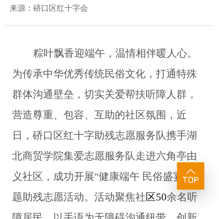
来源：硚口区红十字会
粽叶飘香迎端午，温情相伴暖人心。
为传承中华优秀传统民俗文化，打通特殊
群体沟通壁垒，切实关爱帮扶听障人群，
营造尊重、包容、互助的社区氛围，近
日，
硚
口区红十字助残志愿服务队携手湖
北商贸学院集爱志愿服务队走进六角亭由
义社区，成功开展
“健康端午 民俗盛宴”主
题助残志愿活动。活动聚焦社
区
50
余名听
障居民，以手语为无障碍沟通纽带，创新