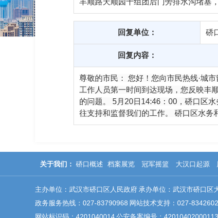
丰顺路天顺园十组团后门旁排水沟堵塞
回复单位：
硚
回复内容：
尊敬的市民： 您好！您向市民热线·城
工作人员第一时间到达现场，您反映丰
的问题。 5月20日14:46：00，硚
往支持和监督我们的工作。 硚口区水务和湖
关于我们：
硚口概述
档案展览
冠军摇篮
大汉口起源
主办单位：武汉市硚口区人民政府
承办单位：武汉市硚口区
政务服务热线：027-83790968
网站技术支持：027-8342602
网站标识码：4201040014
公安备案编号：4201040200011