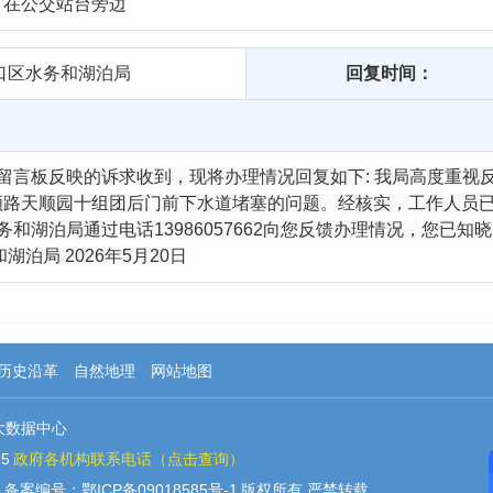
，在公交站台旁边
口区水务和湖泊局
回复时间：
市留言板反映的诉求收到，现将办理情况回复如下: 我局高度重
顺路天顺园十组团后门前下水道堵塞的问题。经核实，工作人员
口区水务和湖泊局通过电话13986057662向您反馈办理情况，您
泊局 2026年5月20日
历史沿革
自然地理
网站地图
大数据中心
5
政府各机构联系电话（点击查询）
3
备案编号：鄂ICP备09018585号-1
版权所有 严禁转载