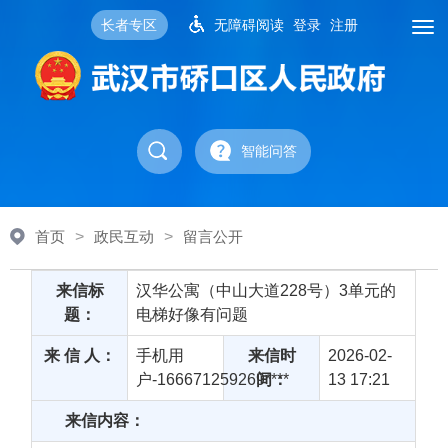
长者专区
无障碍阅读
登录
注册
智能问答
首页
>
政民互动
>
留言公开
来信标
汉华公寓（中山大道228号）3单元的
题：
电梯好像有问题
来 信 人：
手机用
来信时
2026-02-
户-166671259269****
间：
13 17:21
来信内容：